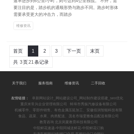
速率进步到6公里/小时，则可达到4公里独揽。 不外，需
要注目的是，踏步机的通顺形势与跑步不同。跑步时形体
需要承受更大的冲击力，而踏步
维修资讯
首页
1
2
3
下一页
末页
共
3
页
21
条记录
关于我们
服务指南
维修资讯
二手回收
友情链接：
阜新网站设计_网站建设公司_网站制作建设搭建_seo优化
重庆米常兴企业管理有限公司
蚌埠市秀振汽修设备有限公司
机械零件、零部件销售、有色金属压延加工、安徽佰润智能科技有限
食品、蔬菜、水果、肉类配送、茂名市瑞雯雅食品配送有限公司
教育咨询 北京闵夏教育科技有限公司
中阳鲜花速递-中阳同城送鲜花-中阳鲜花订购