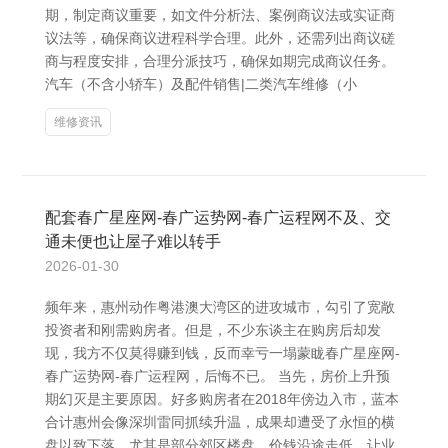
期，制定商议重要，如文件分析法、案例商议法或实证商
议法等，确保商议进程科学合理。此外，还需列出商议磋
商与程度安排，合理分派技巧，确保如期完成商议任务。
汽车（不含小轿车）及配件销售|二类汽车维修（小
维修资讯
配套春广星座网-春广运势网-春广运程网不及、交
通未便也让屋子难以转手
2026-01-30
频年来，惠州动作粤港澳大湾区的进攻城市，勾引了宽敞
投资者和刚需购房者。但是，不少东谈主在购房后却发
现，我方不仅莫得赚到钱，反而幸亏一塌蒙眬春广星座网-
春广运势网-春广运程网，后悔不已。 当先，房价上升预
期幻灭是主要原因。好多购房者在2018年傍边入市，蓝本
合计惠州会像深圳雷同抓续升温，成果却遭受了永恒的横
盘以致下落。尤其是部分郊区楼盘，价钱沿途走低，让业