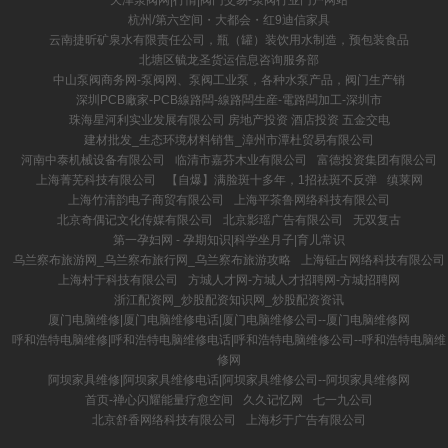
天津泵阀网|行情|阀门交易-泵阀行业门户网站
杭州/第六空间・大都会・红9迪信家具
云南捷昕矿泉水有限责任公司，瓶（罐）装饮用水制造，预包装食品
北塘区毓龙圣货运信息咨询服务部
中山泵阀商务网-泵阀网、泵阀工业泵，各种水泵产品，阀门生产销
深圳PCB廠家-PCB線路闆-線路闆生産-電路闆加工-深圳市
珠海星河利实业发展有限公司 房地产投资 酒店投资 五金交电
建材批发_生态环境材料销售_漳州市潭杜贸易有限公司
河南中泰机械设备有限公司
临清市嘉芬木业有限公司
富德投资集团有限公司
上海菁芜科技有限公司
【自爆】满脸斑十多年，1招祛斑不反弹
缜莱网
上海竹清韵电子商贸有限公司
上海平茶鲁网络科技有限公司
北京奇偶记文化传媒有限公司
北京影瑶广告有限公司
无双复古
第一孕妇网 - 孕期知识|科学坐月子|育儿常识
乌兰察布旅游网_乌兰察布旅行网_乌兰察布旅游攻略
上海钲占网络科技有限公司
上海村于科技有限公司
方城人才网-方城人才招聘网-方城招聘网
浙江配资网_炒股配资知识网_炒股配资资讯
厦门电脑维修|厦门电脑维修电话|厦门电脑维修公司--厦门电脑维修网
呼和浩特电脑维修|呼和浩特电脑维修电话|呼和浩特电脑维修公司--呼和浩特电脑维
修网
阿坝家具维修|阿坝家具维修电话|阿坝家具维修公司--阿坝家具维修网
首页-禅心闪耀能量疗愈空间
久久记忆网
七一九公司
北京舒香网络科技有限公司
上海杉于广告有限公司