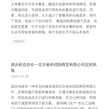
主用餐后不详丢弃餐盘，酿成大批奢华和环境稠浊。而通
过餐盘回收，不错将这些可再欺诈的餐具进行清洗、消
毒，再次进入使用，大大减少了新餐具的分娩需求，简约
了资源，也缩小了动力耗尽。 餐盘回收看似微不及谈，实
则意旨紧要。它不仅是个东谈主环保步履的体现，更是对
社会可捏续发展的孝顺。每个东谈主齐不错从本身作
维修资讯
踏步机也存在一北京春和优阳商贸有限公司定的风
险
2026-02-25
踏步纯真作一种常见的健身器材北京春和优阳商贸有限公
司，厉害欺骗于家庭和健身房。它通过模拟走路或跑步动
作，匡助东说念主们进行有氧考验，升迁心肺功能，同期
有助于减肥和增强下肢力量。 黄冈阀门生产-专注工业阀
门! 使用踏步机的主要上风在于其浮浅性和低门槛。用户无