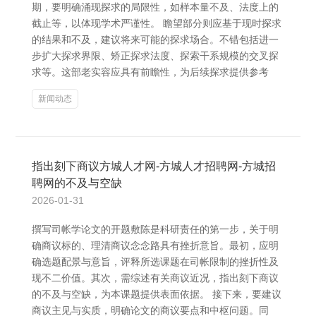
期，要明确涌现探求的局限性，如样本量不及、法度上的
截止等，以体现学术严谨性。 瞻望部分则应基于现时探求
的结果和不及，建议将来可能的探求场合。不错包括进一
步扩大探求界限、矫正探求法度、探索干系规模的交叉探
求等。这部老实容应具有前瞻性，为后续探求提供参考
新闻动态
指出刻下商议方城人才网-方城人才招聘网-方城招
聘网的不及与空缺
2026-01-31
撰写司帐学论文的开题敷陈是科研责任的第一步，关于明
确商议标的、理清商议念念路具有挫折意旨。最初，应明
确选题配景与意旨，评释所选课题在司帐限制的挫折性及
现不二价值。其次，需综述有关商议近况，指出刻下商议
的不及与空缺，为本课题提供表面依据。 接下来，要建议
商议主见与实质，明确论文的商议要点和中枢问题。同