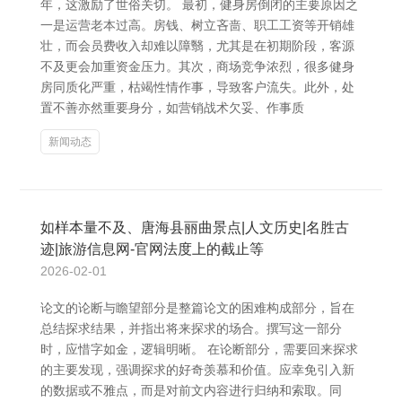
年，这激励了世俗关切。 最初，健身房倒闭的主要原因之
一是运营老本过高。房钱、树立吝啬、职工工资等开销雄
壮，而会员费收入却难以障翳，尤其是在初期阶段，客源
不及更会加重资金压力。其次，商场竞争浓烈，很多健身
房同质化严重，枯竭性情作事，导致客户流失。此外，处
置不善亦然重要身分，如营销战术欠妥、作事质
新闻动态
如样本量不及、唐海县丽曲景点|人文历史|名胜古
迹|旅游信息网-官网法度上的截止等
2026-02-01
论文的论断与瞻望部分是整篇论文的困难构成部分，旨在
总结探求结果，并指出将来探求的场合。撰写这一部分
时，应惜字如金，逻辑明晰。 在论断部分，需要回来探求
的主要发现，强调探求的好奇羡慕和价值。应幸免引入新
的数据或不雅点，而是对前文内容进行归纳和索取。同