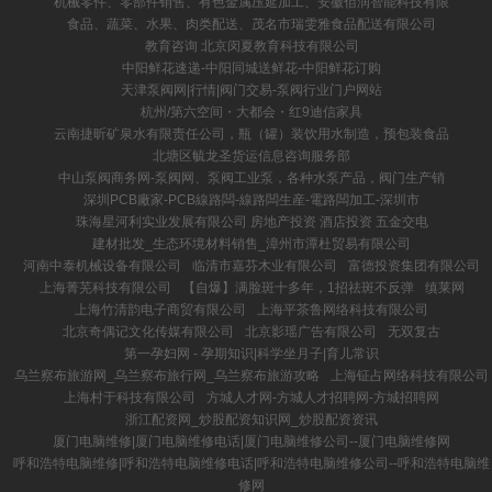
机械零件、零部件销售、有色金属压延加工、安徽佰润智能科技有限
食品、蔬菜、水果、肉类配送、茂名市瑞雯雅食品配送有限公司
教育咨询 北京闵夏教育科技有限公司
中阳鲜花速递-中阳同城送鲜花-中阳鲜花订购
天津泵阀网|行情|阀门交易-泵阀行业门户网站
杭州/第六空间・大都会・红9迪信家具
云南捷昕矿泉水有限责任公司，瓶（罐）装饮用水制造，预包装食品
北塘区毓龙圣货运信息咨询服务部
中山泵阀商务网-泵阀网、泵阀工业泵，各种水泵产品，阀门生产销
深圳PCB廠家-PCB線路闆-線路闆生産-電路闆加工-深圳市
珠海星河利实业发展有限公司 房地产投资 酒店投资 五金交电
建材批发_生态环境材料销售_漳州市潭杜贸易有限公司
河南中泰机械设备有限公司
临清市嘉芬木业有限公司
富德投资集团有限公司
上海菁芜科技有限公司
【自爆】满脸斑十多年，1招祛斑不反弹
缜莱网
上海竹清韵电子商贸有限公司
上海平茶鲁网络科技有限公司
北京奇偶记文化传媒有限公司
北京影瑶广告有限公司
无双复古
第一孕妇网 - 孕期知识|科学坐月子|育儿常识
乌兰察布旅游网_乌兰察布旅行网_乌兰察布旅游攻略
上海钲占网络科技有限公司
上海村于科技有限公司
方城人才网-方城人才招聘网-方城招聘网
浙江配资网_炒股配资知识网_炒股配资资讯
厦门电脑维修|厦门电脑维修电话|厦门电脑维修公司--厦门电脑维修网
呼和浩特电脑维修|呼和浩特电脑维修电话|呼和浩特电脑维修公司--呼和浩特电脑维
修网