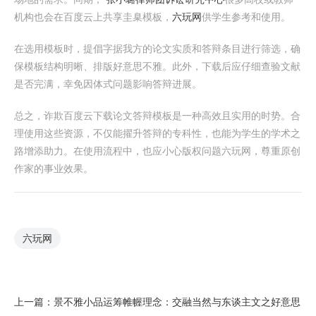
机构也会在百度云上共享圭臬模板，
六玩网
供学生参考和使用。
在选用模板时，提倡字据我方的论文实质和答辩条目进行筛选，确
保模板结构明晰、排版好意思不雅。此外，下载后应仔细查验文献
是否完满，幸免因体式问题影响答辩进展。
总之，诈欺百度云下载论文答辩模板是一种高效且实用的时势。合
理使用这些资源，不仅能擢升答辩的专科性，也能为学生的学术之
路增添助力。在使用流程中，也应小心版权问题六玩网，尊重原创
作家的事业效果。
六玩网
上一篇：
景不雅小品运筹帷幄理念：交融当然与东谈主文之好意思