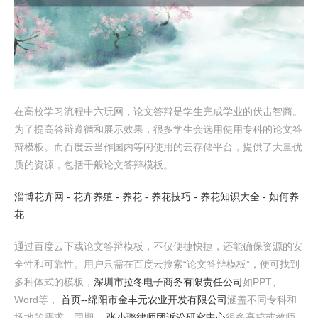
在高校学习流程中六玩网，论文答辩是学生完成学业的伏击智商。
为了提高答辩遵循和展示效果，很多学生会选用使用专科的论文答
辩模板。而百度云当作国内等闲使用的云存储平台，提供了大量优
质的资源，包括千般论文答辩模板。
淄博花卉网 - 花卉养殖 - 养花 - 养花技巧 - 养花知识大全 - 如何养
花
通过百度云下载论文答辩模板，不仅便捷快捷，还能确保资源的安
全性和可靠性。用户只需在百度云搜索“论文答辩模板”，便可找到
多种体式的模板，
深圳市拉冬电子商务有限责任公司
如PPT、
Word等，
首页--绵阳市金丰元农业开发有限公司
涵盖不同专科和
场地的需求。同期，
张小璐律师团诉讼研究中心
很多高校或教师