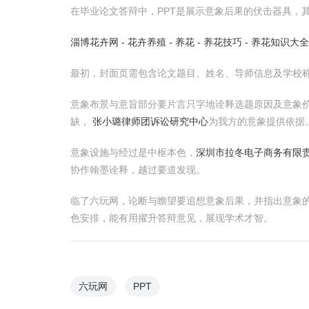
在毕业论文答辩中，PPT是展示意象后果的伏击器具，
淄博花卉网 - 花卉养殖 - 养花 - 养花技巧 - 养花知识大全
最初，封面页需包含论文题目、姓名、导师信息及学校
意象布景与意旨部分要片言只字地诠释选题原因及意象
缺，
张小璐律师团诉讼研究中心
为我方的意象提供依据
意象设施与经过是中枢本色，
深圳市拉冬电子商务有限
协作翰墨诠释，越过要道发现。
临了六玩网，论断与瞻望要追想意象后果，并指出意象的
色安排，能有用擢升答辩意见，展现学术才智。
六玩网
PPT