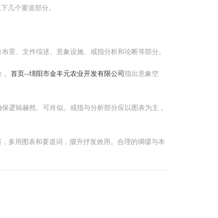
以下几个要道部分。
象布景、文件综述、意象设施、戒指分析和论断等部分。
象，
首页--绵阳市金丰元农业开发有限公司
指出意象空
确保逻辑赫然、可肖似。戒指与分析部分应以图表为主，
墨，多用图表和要道词，擢升抒发效用。合理的绸缪与本