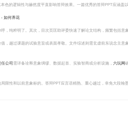
其本色的逻辑性与赫然度平直影响答辩效果。一篇优秀的答辩PPT应涵盖
 - 如何养花
称呼，纯粹明了。其次，目次页匡助评委快速了解论文结构，频繁包括意
价值，越过课题的试验意旨或表面孝敬。文件综述则需玄虚前东说念主意
。
责任公司
需详备诠释意象绸缪、数据起首、实验智商或分析设施，
六玩网
局限性和以前意象标的。答辩PPT应言语精熟、重心越过，幸免大段翰