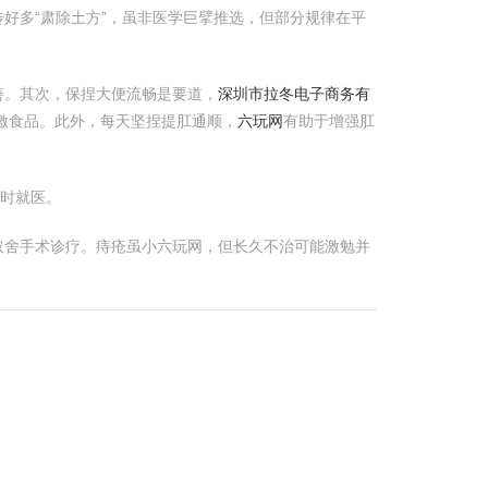
好多“肃除土方”，虽非医学巨擘推选，但部分规律在平
善。其次，保捏大便流畅是要道，
深圳市拉冬电子商务有
激食品。此外，每天坚捏提肛通顺，
六玩网
有助于增强肛
实时就医。
取舍手术诊疗。痔疮虽小六玩网，但长久不治可能激勉并