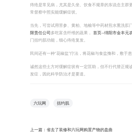
痔疮是常见病，尤其是久坐、饮食不规章的东说念主群更
常督察中照实能缓解症状。
当先，可尝试用苦参、黄柏、地榆等中药材煎水熏洗肛
限责任公司
多吃富含纤维的蔬果，
首页--绵阳市金丰元
门括约肌功能，细心痔疮复发。
民间还有一种“花椒盐”疗法，将花椒与食盐搀和，敷于
诚然这些土方对缓解症状有一定匡助，但不行代替正规
发症，因此科学防治才是要道。
六玩网
括约肌
上一篇：
省去了装修和六玩网购置产物的盘曲