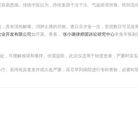
容易患病。传统中医以为，痔疮多因干冷下注、气血瘀滞所致。民间流传
门，具有清热解毒、消肿止痛的功效。逐日旦夕各一次，坚捏数日可见改
农业开发有限公司
如芹菜、香蕉，
张小璐律师团诉讼研究中心
幸免辛辣刺
患处，可缓解难堪和瘙痒。但需提防，此法仅适用于轻度患者，严重时应
诊疗。若痔疮反复发作或出血严重，应尽早到病院进行专科查验，必要时