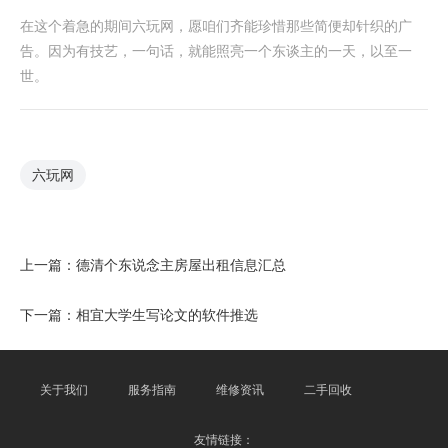
在这个着急的期间六玩网，愿咱们齐能珍惜那些简便却针织的广
告。因为有技艺，一句话，就能照亮一个东谈主的一天，以至一
世。
六玩网
上一篇：
德清个东说念主房屋出租信息汇总
下一篇：
相宜大学生写论文的软件推选
关于我们
服务指南
维修资讯
二手回收
友情链接：