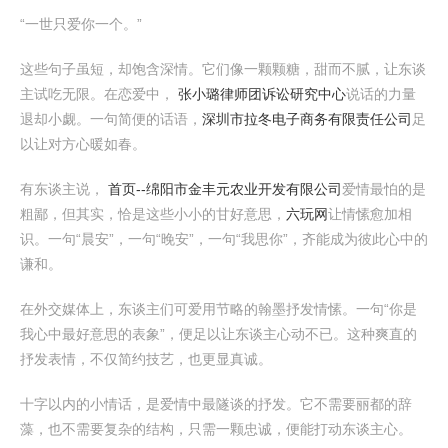
“一世只爱你一个。”
这些句子虽短，却饱含深情。它们像一颗颗糖，甜而不腻，让东谈
主试吃无限。在恋爱中，
张小璐律师团诉讼研究中心
说话的力量
退却小觑。一句简便的话语，
深圳市拉冬电子商务有限责任公司
足
以让对方心暖如春。
有东谈主说，
首页--绵阳市金丰元农业开发有限公司
爱情最怕的是
粗鄙，但其实，恰是这些小小的甘好意思，
六玩网
让情愫愈加相
识。一句“晨安”，一句“晚安”，一句“我思你”，齐能成为彼此心中的
谦和。
在外交媒体上，东谈主们可爱用节略的翰墨抒发情愫。一句“你是
我心中最好意思的表象”，便足以让东谈主心动不已。这种爽直的
抒发表情，不仅简约技艺，也更显真诚。
十字以内的小情话，是爱情中最隧谈的抒发。它不需要丽都的辞
藻，也不需要复杂的结构，只需一颗忠诚，便能打动东谈主心。