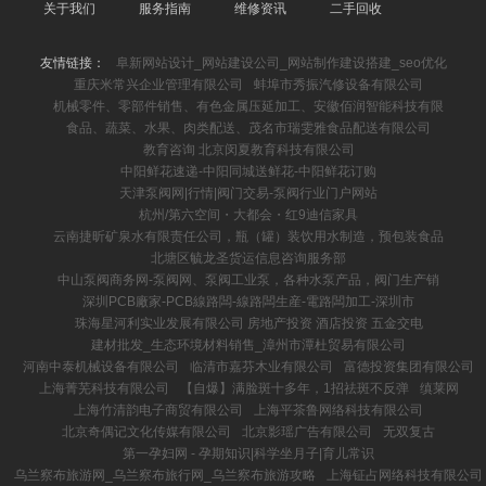
关于我们
服务指南
维修资讯
二手回收
友情链接：
阜新网站设计_网站建设公司_网站制作建设搭建_seo优化
重庆米常兴企业管理有限公司
蚌埠市秀振汽修设备有限公司
机械零件、零部件销售、有色金属压延加工、安徽佰润智能科技有限
食品、蔬菜、水果、肉类配送、茂名市瑞雯雅食品配送有限公司
教育咨询 北京闵夏教育科技有限公司
中阳鲜花速递-中阳同城送鲜花-中阳鲜花订购
天津泵阀网|行情|阀门交易-泵阀行业门户网站
杭州/第六空间・大都会・红9迪信家具
云南捷昕矿泉水有限责任公司，瓶（罐）装饮用水制造，预包装食品
北塘区毓龙圣货运信息咨询服务部
中山泵阀商务网-泵阀网、泵阀工业泵，各种水泵产品，阀门生产销
深圳PCB廠家-PCB線路闆-線路闆生産-電路闆加工-深圳市
珠海星河利实业发展有限公司 房地产投资 酒店投资 五金交电
建材批发_生态环境材料销售_漳州市潭杜贸易有限公司
河南中泰机械设备有限公司
临清市嘉芬木业有限公司
富德投资集团有限公司
上海菁芜科技有限公司
【自爆】满脸斑十多年，1招祛斑不反弹
缜莱网
上海竹清韵电子商贸有限公司
上海平茶鲁网络科技有限公司
北京奇偶记文化传媒有限公司
北京影瑶广告有限公司
无双复古
第一孕妇网 - 孕期知识|科学坐月子|育儿常识
乌兰察布旅游网_乌兰察布旅行网_乌兰察布旅游攻略
上海钲占网络科技有限公司