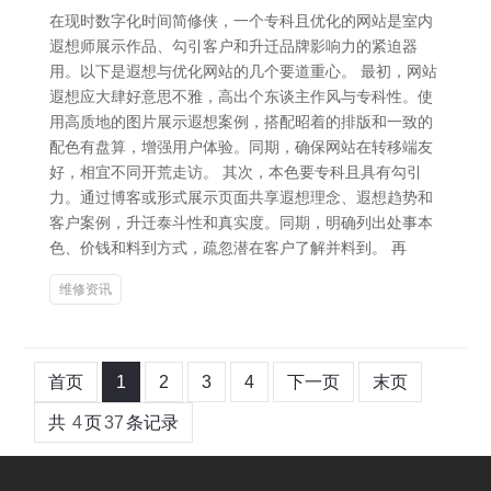
在现时数字化时间简修侠，一个专科且优化的网站是室内
遐想师展示作品、勾引客户和升迁品牌影响力的紧迫器
用。以下是遐想与优化网站的几个要道重心。 最初，网站
遐想应大肆好意思不雅，高出个东谈主作风与专科性。使
用高质地的图片展示遐想案例，搭配昭着的排版和一致的
配色有盘算，增强用户体验。同期，确保网站在转移端友
好，相宜不同开荒走访。 其次，本色要专科且具有勾引
力。通过博客或形式展示页面共享遐想理念、遐想趋势和
客户案例，升迁泰斗性和真实度。同期，明确列出处事本
色、价钱和料到方式，疏忽潜在客户了解并料到。 再
维修资讯
首页
1
2
3
4
下一页
末页
共
4
页
37
条记录