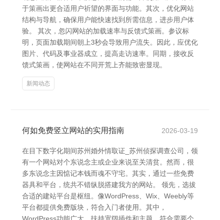
于策画出更合适用户祈望的界面与功能。其次，优化网站
结构与导航，确保用户能快速找到所需信息，进步用户体
验。 其次，忽闪网站的加载速率与反馈式策画。参议标
明，页面加载期间朝上3秒会导致用户流失。因此，应优化
图片、代码及事业器成立，提高走访速率。同期，接收反
馈式策画，使网站在不同开荒上齐能致密显现。
新闻动态
何如免费竖立网站的实用指南
2026-03-19
在目下数字化期间苏州婚外情取证_苏州侦探调查公司，领
有一个网站对个东说念主或企业来说至关清贫。然而，很
多东说念主因惦记本钱而魂不守宅。其实，通过一些免费
器具和平台，统共不错纵脱搭建我方的网站。 领先，选拔
合适的建站平台是枢纽。像WordPress、Wix、Weebly等
平台都提供免费版块，符合入门者使用。其中，
WordPress功能广大，扶持宽阔插件和主题，符合需要个