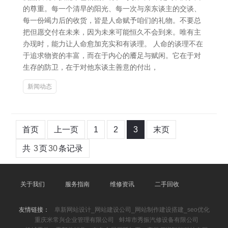
的尊重。每一个清早的阳光、每一次与亲东谈主的交谈、
每一份竭力后的收货，皆是人命赋予咱们的礼物。不要总
把但愿交付在未来，因为未来可能恒久不会到来。唯有主
办现时，能力让人命愈加充实和有谈理。 人命的谈理不在
于追求物资的丰富，而在于内心的餍足与赋闲。它在于对
生存的防卫，在于对他东谈主善意的付出，
新闻动态
首页
上一页
1
2
3
末页
共
3
页
30
条记录
关于我们
服务指南
维修资讯
二手回收
友情链接：
阜新网站设计_网站建设公司_网站制作建设搭建_seo优化
重庆米常兴企业管理有限公司
蚌埠市秀振汽修设备有限公司