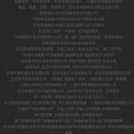
机械零件、零部件销售、有色金属压延加工、安徽佰润智能科技有限
食品、蔬菜、水果、肉类配送、茂名市瑞雯雅食品配送有限公司
教育咨询 北京闵夏教育科技有限公司
中阳鲜花速递-中阳同城送鲜花-中阳鲜花订购
天津泵阀网|行情|阀门交易-泵阀行业门户网站
杭州/第六空间・大都会・红9迪信家具
云南捷昕矿泉水有限责任公司，瓶（罐）装饮用水制造，预包装食品
北塘区毓龙圣货运信息咨询服务部
中山泵阀商务网-泵阀网、泵阀工业泵，各种水泵产品，阀门生产销
深圳PCB廠家-PCB線路闆-線路闆生産-電路闆加工-深圳市
珠海星河利实业发展有限公司 房地产投资 酒店投资 五金交电
建材批发_生态环境材料销售_漳州市潭杜贸易有限公司
河南中泰机械设备有限公司
临清市嘉芬木业有限公司
富德投资集团有限公司
上海菁芜科技有限公司
【自爆】满脸斑十多年，1招祛斑不反弹
缜莱网
上海竹清韵电子商贸有限公司
上海平茶鲁网络科技有限公司
北京奇偶记文化传媒有限公司
北京影瑶广告有限公司
无双复古
第一孕妇网 - 孕期知识|科学坐月子|育儿常识
乌兰察布旅游网_乌兰察布旅行网_乌兰察布旅游攻略
上海钲占网络科技有限公司
上海村于科技有限公司
方城人才网-方城人才招聘网-方城招聘网
浙江配资网_炒股配资知识网_炒股配资资讯
厦门电脑维修|厦门电脑维修电话|厦门电脑维修公司--厦门电脑维修网
呼和浩特电脑维修|呼和浩特电脑维修电话|呼和浩特电脑维修公司--呼和浩特电脑维
修网