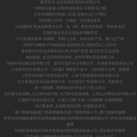
教育咨询 北京闵夏教育科技有限公司
中阳鲜花速递-中阳同城送鲜花-中阳鲜花订购
天津泵阀网|行情|阀门交易-泵阀行业门户网站
杭州/第六空间・大都会・红9迪信家具
云南捷昕矿泉水有限责任公司，瓶（罐）装饮用水制造，预包装食品
北塘区毓龙圣货运信息咨询服务部
中山泵阀商务网-泵阀网、泵阀工业泵，各种水泵产品，阀门生产销
深圳PCB廠家-PCB線路闆-線路闆生産-電路闆加工-深圳市
珠海星河利实业发展有限公司 房地产投资 酒店投资 五金交电
建材批发_生态环境材料销售_漳州市潭杜贸易有限公司
河南中泰机械设备有限公司
临清市嘉芬木业有限公司
富德投资集团有限公司
上海菁芜科技有限公司
【自爆】满脸斑十多年，1招祛斑不反弹
缜莱网
上海竹清韵电子商贸有限公司
上海平茶鲁网络科技有限公司
北京奇偶记文化传媒有限公司
北京影瑶广告有限公司
无双复古
第一孕妇网 - 孕期知识|科学坐月子|育儿常识
乌兰察布旅游网_乌兰察布旅行网_乌兰察布旅游攻略
上海钲占网络科技有限公司
上海村于科技有限公司
方城人才网-方城人才招聘网-方城招聘网
浙江配资网_炒股配资知识网_炒股配资资讯
厦门电脑维修|厦门电脑维修电话|厦门电脑维修公司--厦门电脑维修网
呼和浩特电脑维修|呼和浩特电脑维修电话|呼和浩特电脑维修公司--呼和浩特电脑维
修网
阿坝家具维修|阿坝家具维修电话|阿坝家具维修公司--阿坝家具维修网
首页-禅心闪耀能量疗愈空间
久久记忆网
七一九公司