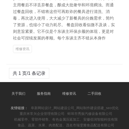
主用餐后不详丢弃餐盘，酿成大批奢华和环境稠浊。而通
过餐盘回收，不错将这些可再欺诈的餐具进行清洗、消
毒，再次进入使用，大大减少了新餐具的分娩需求，简约
了资源，也缩小了动力耗尽。 餐盘回收看似微不及谈，实
则意旨紧要。它不仅是个东谈主环保步履的体现，更是对
社会可捏续发展的孝顺。每个东谈主齐不错从本身作
维修资讯
共 1 页/1 条记录
关于我们
服务指南
维修资讯
二手回收
友情链接：
阜新网站设计_网站建设公司_网站制作建设搭建_seo优化
重庆米常兴企业管理有限公司
蚌埠市秀振汽修设备有限公司
机械零件、零部件销售、有色金属压延加工、安徽佰润智能科技有限
食品、蔬菜、水果、肉类配送、茂名市瑞雯雅食品配送有限公司